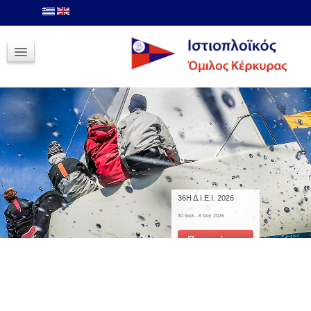
Σχολές
Σχολές Ιστιοπλοΐας Ανοιχτής Θαλλάσης
Αίτηση Εγγραφής
Φωτογραφίες
Ιστιοπλοΐα Τριγώνου
36Η Δ.Ι.Ε.Ι. 2026
30 Ιουλ - 8 Αυγ 2026
Περισσότερα