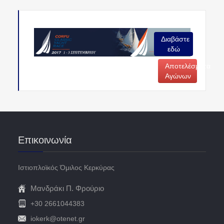
Διαβάστε
εδώ
Αποτελέσματα
Αγώνων
Επικοινωνία
Ιστιοπλοϊκός Όμιλος Κερκύρας
Μανδράκι Π. Φρούριο
+30 2661044383
iokerk@otenet.gr