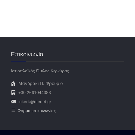
FaLang translation system by Faboba
Επικοινωνία
Ιστιοπλοϊκός Όμιλος Κερκύρας
Μανδράκι Π. Φρούριο
+30 2661044383
iokerk@otenet.gr
Φόρμα επικοινωνίας