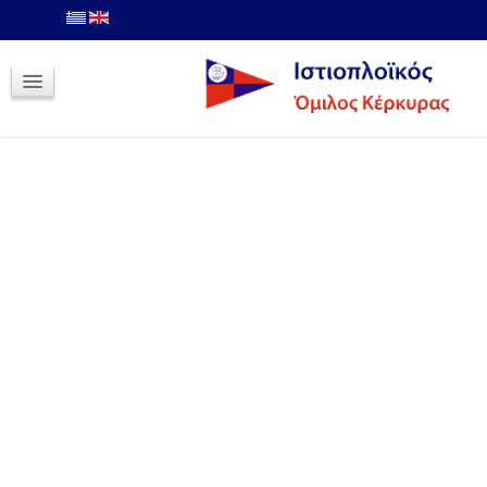
Σχολές
Σχολές Ιστιοπλοΐας Ανοιχτής Θαλλάσης
Αίτηση Εγγραφής
Φωτογραφίες
Ιστιοπλοΐα Τριγώνου
Αγώνες Ιστιοπλοΐας
Αποτελέσματα Αγώνων Ιστιοπλοΐας -
Ιόνιο ORC Club 2013