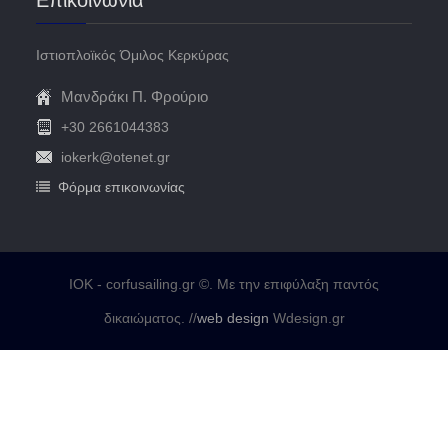
Ιστιοπλοϊκός Όμιλος Κερκύρας
Μανδράκι Π. Φρούριο
+30 2661044383
iokerk@otenet.gr
Φόρμα επικοινωνίας
IOK - corfusailing.gr ©. Με την επιφύλαξη παντός
δικαιώματος. //
web design
Wdesign.gr