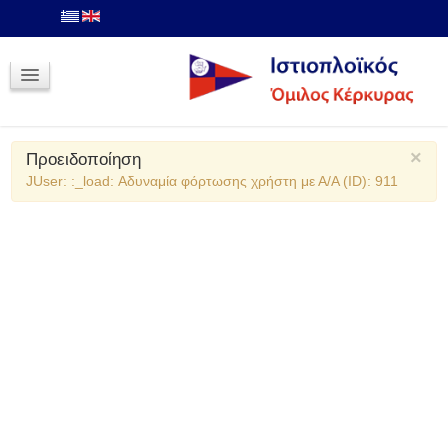
Σχολές
Σχολές Ιστιοπλοΐας Ανοιχτής Θαλλάσης
Αίτηση Εγγραφής
Φωτογραφίες
Ιστιοπλοΐα Τριγώνου
×
Προειδοποίηση
JUser: :_load: Αδυναμία φόρτωσης χρήστη με Α/Α (ID): 911
Ιστοπλοϊκός Όμιλος Κερκύρας
Ιστιοπλοϊκός Όμιλος Κέρκυρας