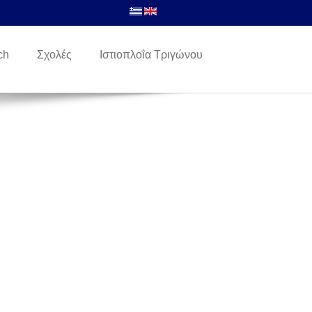
ch
Σχολές
Ιστιοπλοΐα Τριγώνου