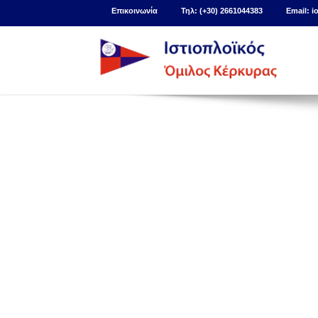
Επικοινωνία
Τηλ: (
+30) 2661044383
Email: i
Έγγραφα Αγώνα
ΠΡΟΚΗΡΥΞΗ ΙΣΤΙΟΠΛΟΙΚΟΥ ΑΓΩΝΑ «32η 
Δηλώσεις Συμμετοχής
https://www.racingrulesofsailing.org/docume
Ανακοινώσεις Οργανωτικής Επ