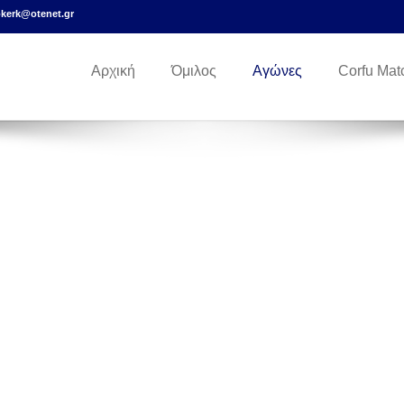
okerk@otenet.gr
Αρχική
Όμιλος
Αγώνες
Corfu Mat
ΔΙΕΘΝΗΣ ΙΣΤΙΟΠΛΟΙΚΗ ΕΒΔΟΜΑΔΑ ΙΟΝΙΟΥ»
nts/4302/event
ιτροπής